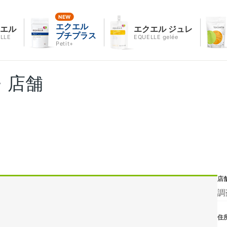
エクエル
クエル
エクエル ジュレ
プチプラス
LLE
EQUELLE gelée
Petit+
・店舗
店
調
住