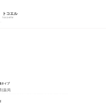
トコエル
tocoelle
舗タイプ
剤薬局
所