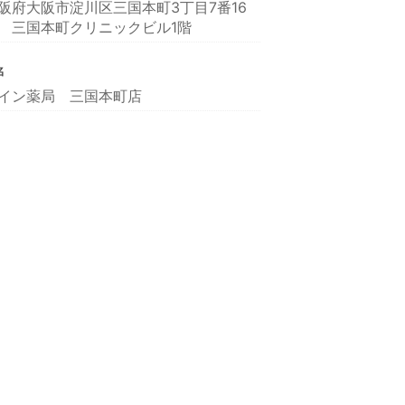
阪府大阪市淀川区三国本町3丁目7番16
 三国本町クリニックビル1階
名
イン薬局 三国本町店