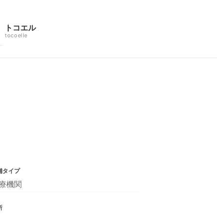
トコエル
tocoelle
舗タイプ
療機関
所