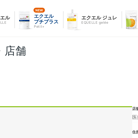
エクエル
クエル
エクエル ジュレ
プチプラス
LLE
EQUELLE gelée
Petit+
・店舗
店
医
住