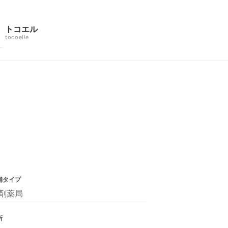
トコエル
tocoelle
舗タイプ
剤薬局
所