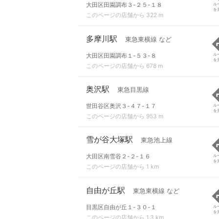
大田区田園調布３-２５-１８
ル
を
このページの店舗から 322 m
多摩川駅
東急東横線 など
大田区田園調布１-５３-８
ル
を
このページの店舗から 678 m
奥沢駅
東急目黒線
世田谷区奥沢３-４７-１７
ル
を
このページの店舗から 953 m
雪が谷大塚駅
東急池上線
大田区南雪谷２-２-１６
ル
を
このページの店舗から 1 km
自由が丘駅
東急東横線 など
目黒区自由が丘１-３０-１
ル
を
このページの店舗から 1.3 km