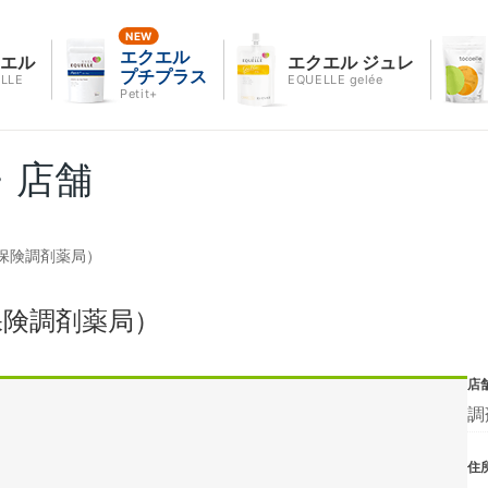
エクエル
クエル
エクエル ジュレ
プチプラス
LLE
EQUELLE gelée
Petit+
・店舗
保険調剤薬局）
保険調剤薬局）
店
調
住