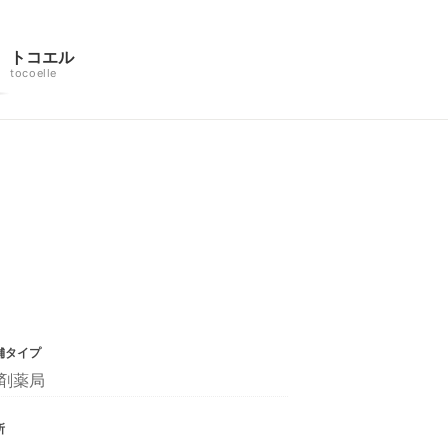
トコエル
tocoelle
舗タイプ
剤薬局
所