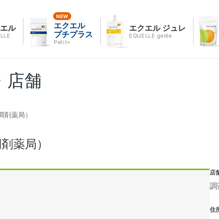
エクエル
クエル
エクエル ジュレ
プチプラス
LLE
EQUELLE gelée
Petit+
・店舗
調剤薬局）
調剤薬局）
店
調
住