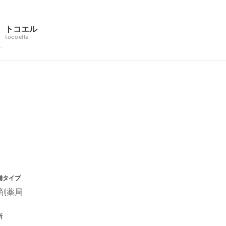
トコエル
tocoelle
舗タイプ
剤薬局
所