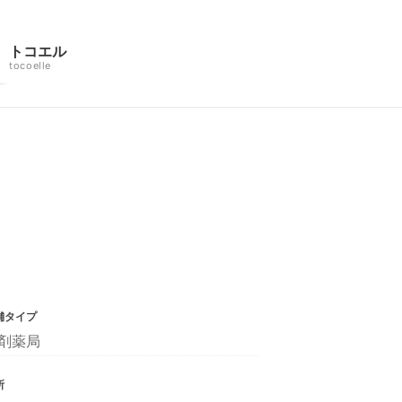
トコエル
tocoelle
舗タイプ
剤薬局
所