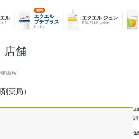
エクエル
クエル
エクエル ジュレ
プチプラス
LLE
EQUELLE gelée
Petit+
・店舗
調剤薬局）
調剤薬局）
店
調
住