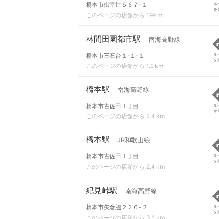
橋本市御幸辻５６７-１
ル
を
このページの店舗から 199 m
林間田園都市駅
南海高野線
橋本市三石台１-１-１
ル
を
このページの店舗から 1.9 km
橋本駅
南海高野線
橋本市古佐田１丁目
ル
を
このページの店舗から 2.4 km
橋本駅
JR和歌山線
橋本市古佐田１丁目
ル
を
このページの店舗から 2.4 km
紀見峠駅
南海高野線
橋本市矢倉脇２２６-２
ル
を
このページの店舗から 3.2 km