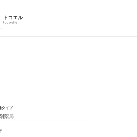
トコエル
tocoelle
舗タイプ
剤薬局
所