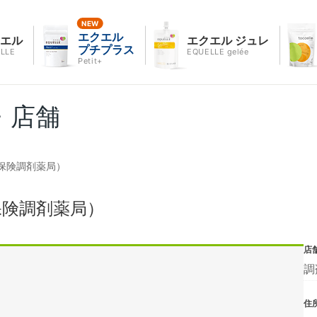
エクエル
クエル
エクエル ジュレ
プチプラス
LLE
EQUELLE gelée
Petit+
・店舗
保険調剤薬局）
保険調剤薬局）
店
調
住