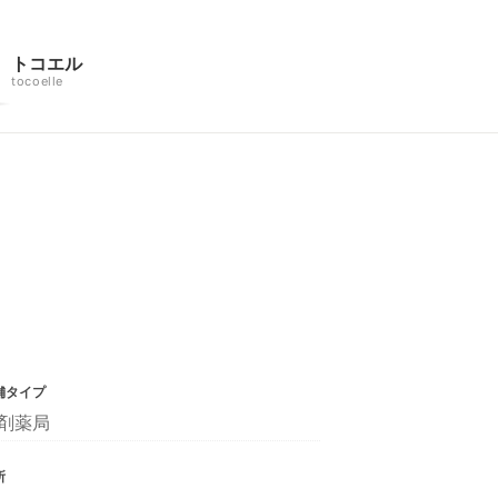
トコエル
tocoelle
舗タイプ
剤薬局
所