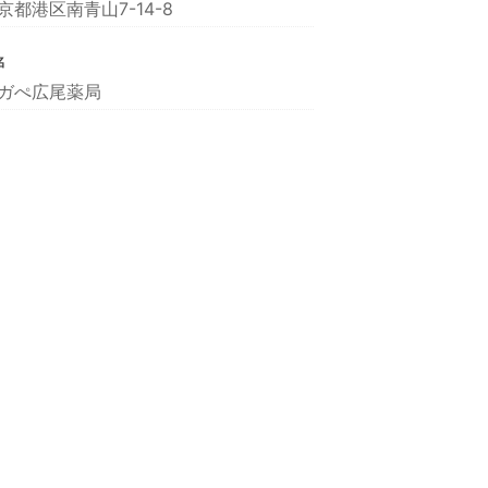
京都港区南青山7-14-8
名
ガぺ広尾薬局