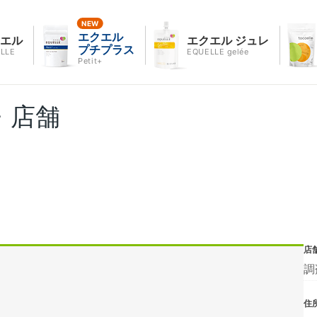
エクエル
クエル
エクエル ジュレ
プチプラス
LLE
EQUELLE gelée
Petit+
・店舗
店
調
住