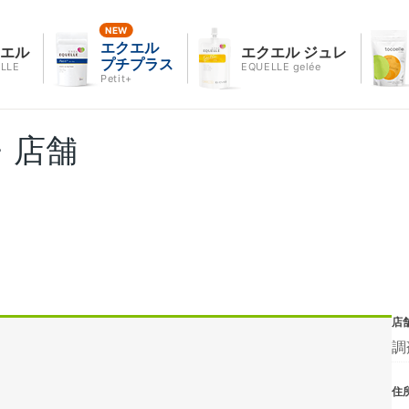
エクエル
クエル
エクエル ジュレ
プチプラス
LLE
EQUELLE gelée
Petit+
・店舗
店
調
住