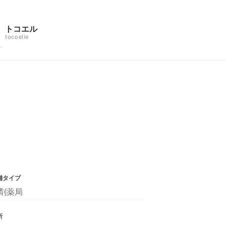
トコエル
tocoelle
舗タイプ
剤薬局
所