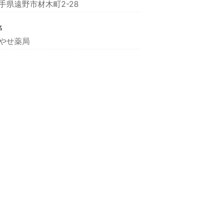
手県遠野市材木町2-28
名
やせ薬局