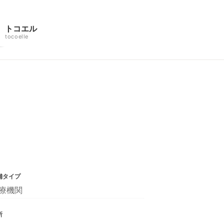
トコエル
tocoelle
舗タイプ
療機関
所