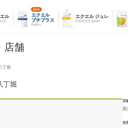
エクエル
クエル
エクエル ジュレ
プチプラス
LLE
EQUELLE gelée
Petit+
・店舗
八丁堀
八丁堀
店
医
住