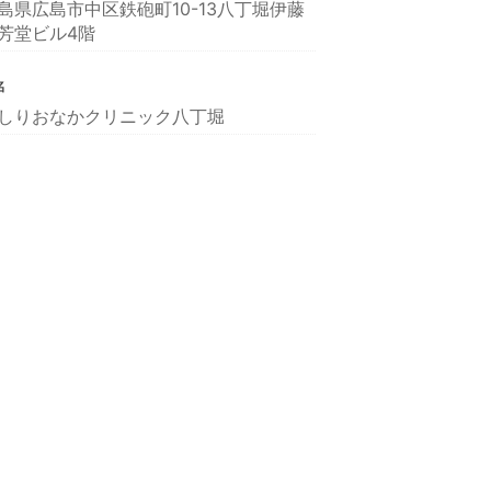
島県広島市中区鉄砲町10-13八丁堀伊藤
芳堂ビル4階
名
しりおなかクリニック八丁堀