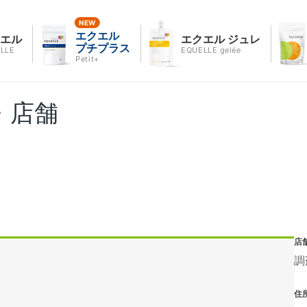
エクエル
クエル
エクエル ジュレ
プチプラス
LLE
EQUELLE gelée
Petit+
・店舗
店
調
住