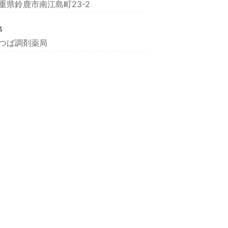
重県鈴鹿市南江島町23-2
名
つば調剤薬局