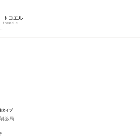
トコエル
tocoelle
舗タイプ
剤薬局
所