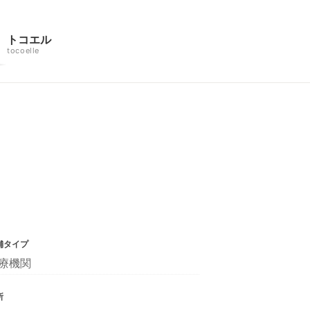
トコエル
tocoelle
舗タイプ
療機関
所