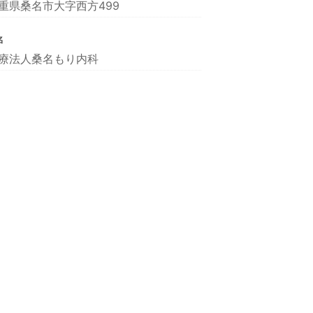
重県桑名市大字西方499
名
療法人桑名もり内科