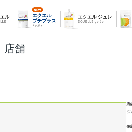
エクエル
クエル
エクエル ジュレ
プチプラス
LLE
EQUELLE gelée
Petit+
・店舗
店
医
住