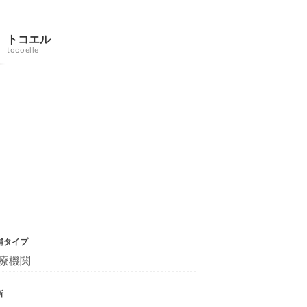
トコエル
tocoelle
舗タイプ
療機関
所