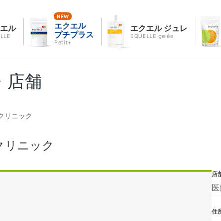
エクエル
クエル
エクエル ジュレ
プチプラス
LLE
EQUELLE gelée
Petit+
・店舗
クリニック
クリニック
店
医
住