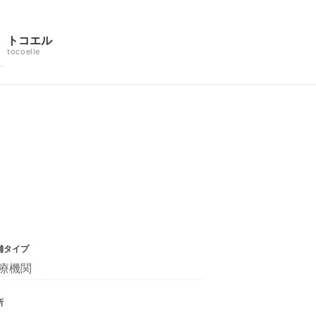
トコエル
tocoelle
舗タイプ
療機関
所