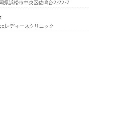
岡県浜松市中央区佐鳴台2-22-7
名
icoレディースクリニック