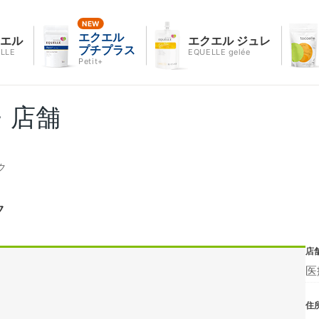
エクエル
クエル
エクエル ジュレ
プチプラス
LLE
EQUELLE gelée
Petit+
・店舗
ク
ク
店
医
住