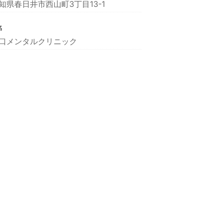
知県春日井市西山町3丁目13-1
名
口メンタルクリニック