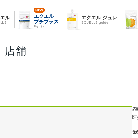
エクエル
クエル
エクエル ジュレ
プチプラス
LLE
EQUELLE gelée
Petit+
・店舗
店
医
住