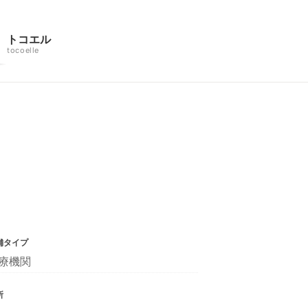
トコエル
tocoelle
舗タイプ
療機関
所