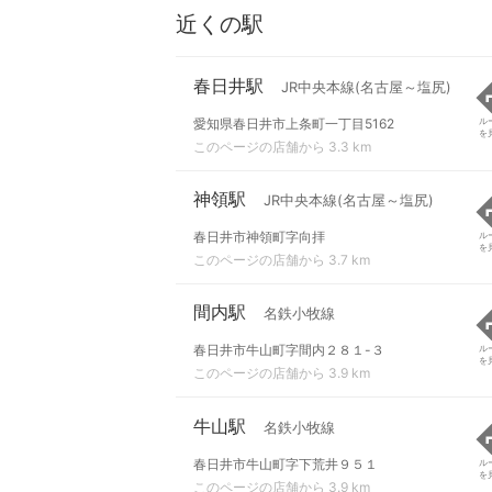
近くの駅
春日井駅
JR中央本線(名古屋～塩尻)
愛知県春日井市上条町一丁目5162
ル
を
このページの店舗から 3.3 km
神領駅
JR中央本線(名古屋～塩尻)
春日井市神領町字向拝
ル
を
このページの店舗から 3.7 km
間内駅
名鉄小牧線
春日井市牛山町字間内２８１-３
ル
を
このページの店舗から 3.9 km
牛山駅
名鉄小牧線
春日井市牛山町字下荒井９５１
ル
を
このページの店舗から 3.9 km