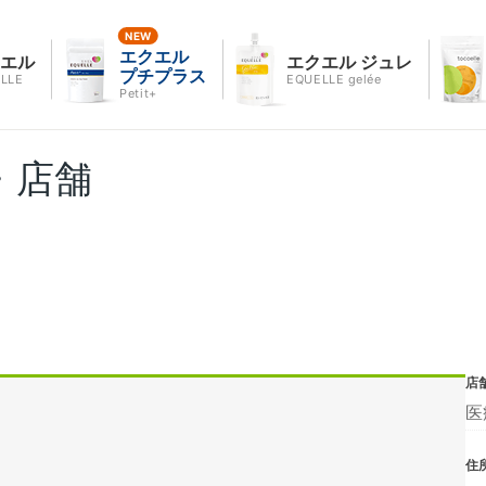
エクエル
クエル
エクエル ジュレ
プチプラス
LLE
EQUELLE gelée
Petit+
・店舗
店
医
住