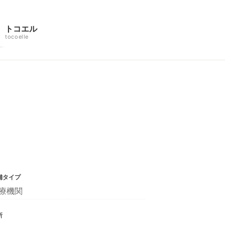
トコエル
tocoelle
舗タイプ
療機関
所