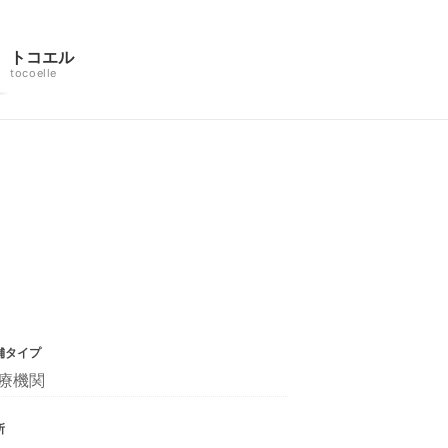
トコエル
tocoelle
舗タイプ
療機関
所