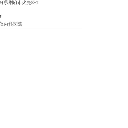
分県別府市火売8-1
名
倍内科医院