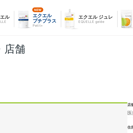
エクエル
クエル
エクエル ジュレ
プチプラス
LLE
EQUELLE gelée
Petit+
・店舗
店
医
住