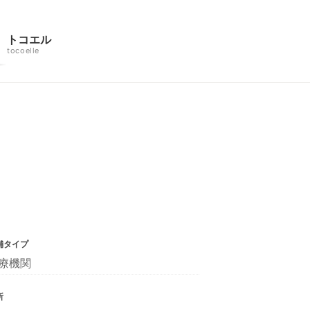
トコエル
tocoelle
舗タイプ
療機関
所