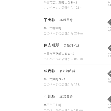
半田市広小路町１２８-１
ル
を
このページの店舗から 192 m
半田駅
JR武豊線
半田市御幸町
ル
を
このページの店舗から 239 m
住吉町駅
名鉄河和線
半田市宮路町１５６-２
ル
を
このページの店舗から 853 m
成岩駅
名鉄河和線
半田市栄町３-４
ル
を
このページの店舗から 1.1 km
乙川駅
JR武豊線
半田市乙川町
ル
を
このページの店舗から 1.6 km