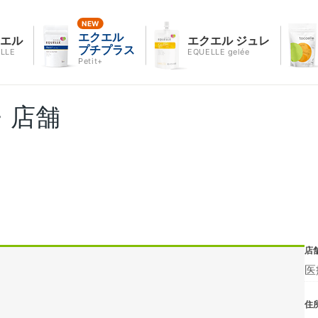
エクエル
クエル
エクエル ジュレ
プチプラス
LLE
EQUELLE gelée
Petit+
・店舗
店
医
住