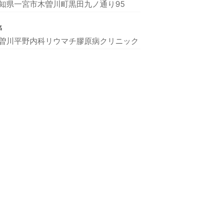
知県一宮市木曽川町黒田九ノ通り95
名
曽川平野内科リウマチ膠原病クリニック