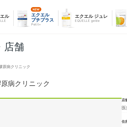
エクエル
クエル
エクエル ジュレ
プチプラス
LLE
EQUELLE gelée
Petit+
・店舗
膠原病クリニック
膠原病クリニック
店
医
住