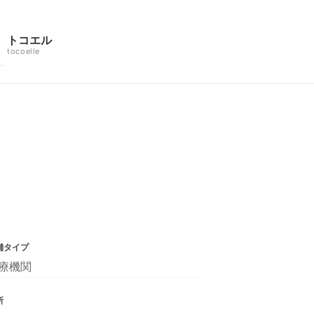
トコエル
tocoelle
舗タイプ
療機関
所