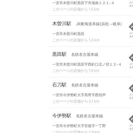
一宮市木曽川町黒田下市場南１２１-４
ル
を
このページの店舗から 1.2 km
木曽川駅
JR東海道本線(浜松～岐阜)
一宮市木曽川町黒田
ル
を
このページの店舗から 1.3 km
黒田駅
名鉄名古屋本線
一宮市木曽川町黒田字西針口北ノ切１２-４
ル
を
このページの店舗から 1.6 km
石刀駅
名鉄名古屋本線
一宮市今伊勢町大字馬寄字西切声
ル
を
このページの店舗から 2.1 km
今伊勢駅
名鉄名古屋本線
一宮市今伊勢町大字宮後字一丁野
ル
を
このページの店舗から 2.9 km