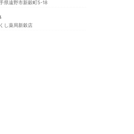
手県遠野市新穀町5-18
名
くし薬局新穀店