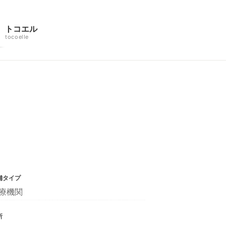
トコエル
tocoelle
舗タイプ
療機関
所