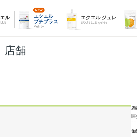
エクエル
クエル
エクエル ジュレ
プチプラス
LLE
EQUELLE gelée
Petit+
・店舗
店
医
住