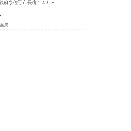
阪府泉佐野市長滝１４５８
名
薬局