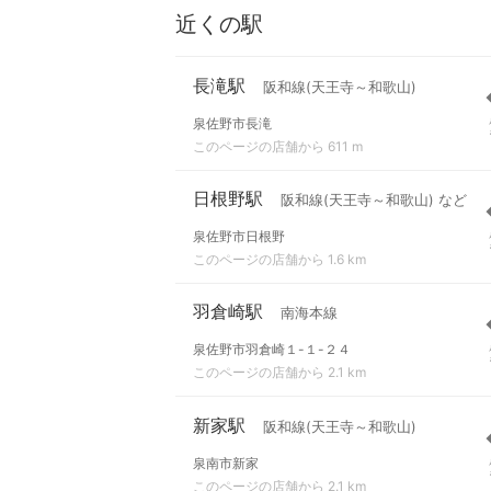
近くの駅
長滝駅
阪和線(天王寺～和歌山)
泉佐野市長滝
このページの店舗から 611 m
日根野駅
阪和線(天王寺～和歌山) など
泉佐野市日根野
このページの店舗から 1.6 km
羽倉崎駅
南海本線
泉佐野市羽倉崎１-１-２４
このページの店舗から 2.1 km
新家駅
阪和線(天王寺～和歌山)
泉南市新家
このページの店舗から 2.1 km