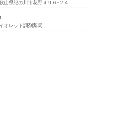
歌山県紀の川市花野４９６-２４
名
イオレット調剤薬局