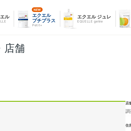
エクエル
クエル
エクエル ジュレ
プチプラス
LLE
EQUELLE gelée
Petit+
・店舗
店
調
住