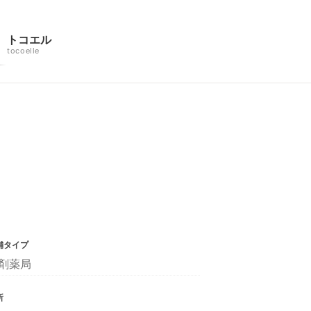
トコエル
tocoelle
舗タイプ
剤薬局
所