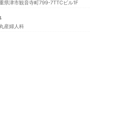
重県津市観音寺町799-7TTCビル1F
名
丸産婦人科