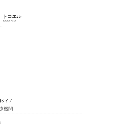
トコエル
tocoelle
舗タイプ
療機関
所