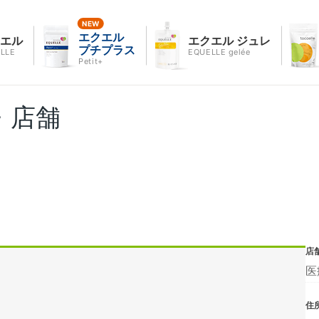
エクエル
クエル
エクエル ジュレ
プチプラス
LLE
EQUELLE gelée
Petit+
・店舗
店
医
住