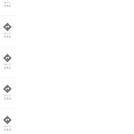
ルート
を見る
ルート
を見る
ルート
を見る
ルート
を見る
ルート
を見る