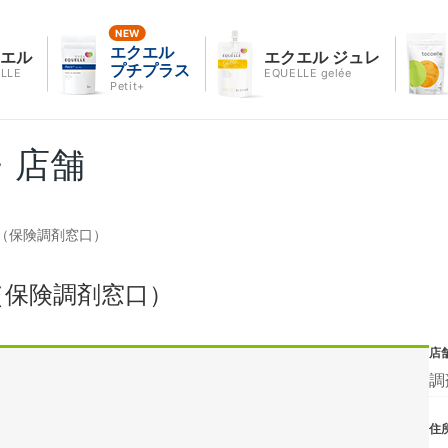
エクエル
クエル
エクエル ジュレ
プチプラス
LLE
EQUELLE gelée
Petit+
・店舗
（保険調剤窓口）
（保険調剤窓口）
店
調
住