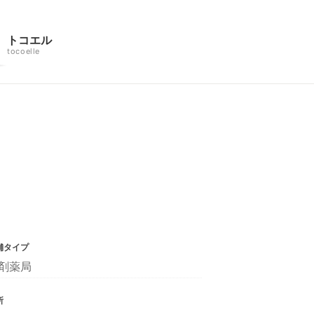
トコエル
tocoelle
舗タイプ
剤薬局
所