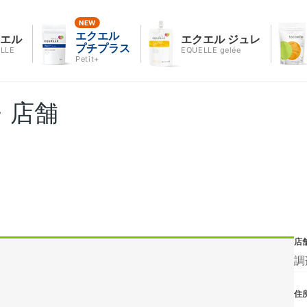
エクエル
クエル
エクエル ジュレ
プチプラス
LLE
EQUELLE gelée
Petit+
・店舗
店
調
住