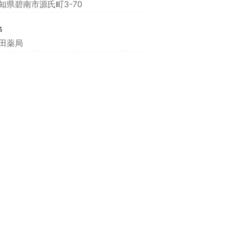
知県碧南市源氏町3-70
名
田薬局