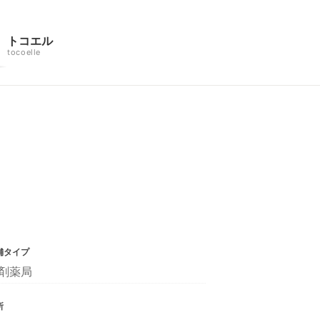
トコエル
tocoelle
舗タイプ
剤薬局
所