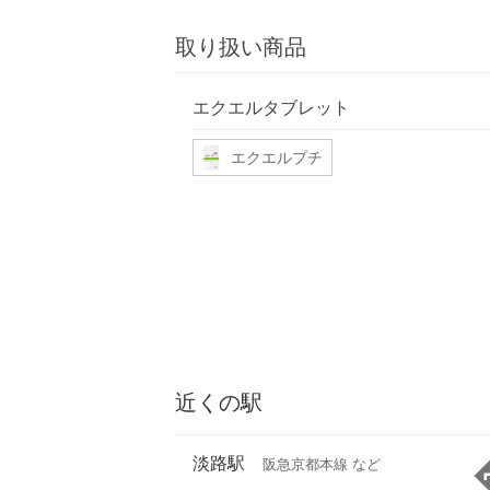
取り扱い商品
エクエルタブレット
エクエルプチ
近くの駅
淡路駅
阪急京都本線 など