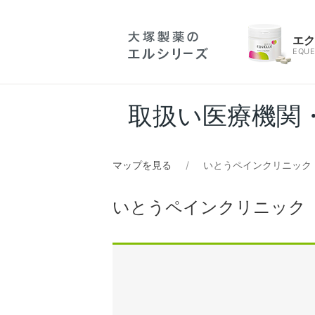
エ
EQUE
取扱い医療機関
マップを見る
いとうペインクリニック
いとうペインクリニック