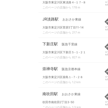
大阪市東淀川区東淡路４-１７-８
ル
を
このページの店舗から 178 m
JR淡路駅
おおさか東線
大阪市東淀川区菅原5丁目11-14
ル
を
このページの店舗から 217 m
下新庄駅
阪急千里線
大阪市東淀川区下新庄５-１-２１
ル
を
このページの店舗から 827 m
崇禅寺駅
阪急京都本線
大阪市東淀川区柴島１-７-２８
ル
を
このページの店舗から 1.2 km
南吹田駅
おおさか東線
吹田市南吹田2丁目3-50
ル
を
このページの店舗から 1.3 km