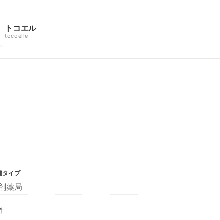
トコエル
tocoelle
舗タイプ
剤薬局
所