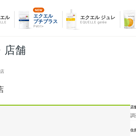
エクエル
クエル
エクエル ジュレ
プチプラス
LLE
EQUELLE gelée
Petit+
・店舗
町店
店
店
調
住