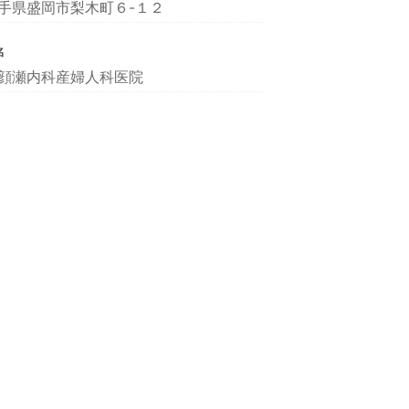
手県盛岡市梨木町６-１２
名
顔瀬内科産婦人科医院