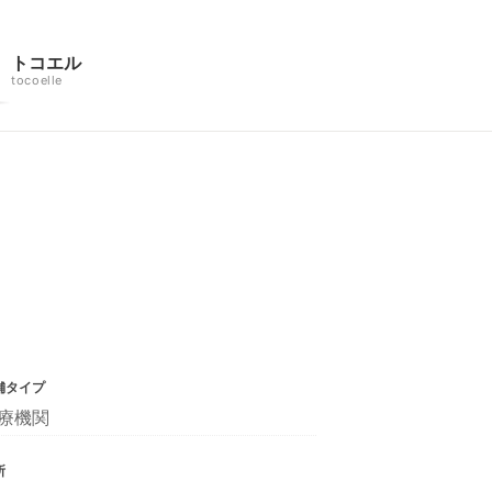
トコエル
tocoelle
舗タイプ
療機関
所