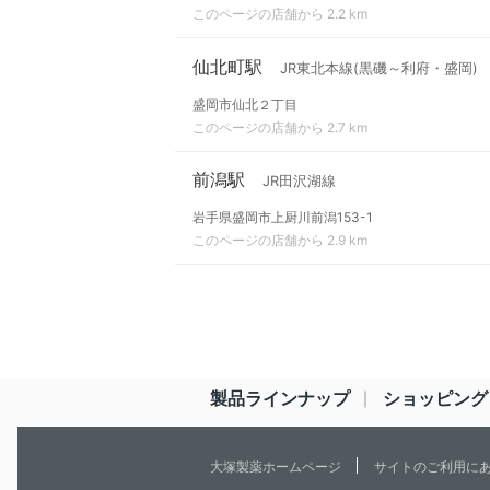
このページの店舗から 2.2 km
仙北町駅
JR東北本線(黒磯～利府・盛岡)
盛岡市仙北２丁目
このページの店舗から 2.7 km
前潟駅
JR田沢湖線
岩手県盛岡市上厨川前潟153-1
このページの店舗から 2.9 km
製品ラインナップ
ショッピング
大塚製薬ホームページ
サイトのご利用に