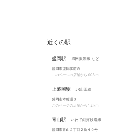
近くの駅
盛岡駅
JR田沢湖線 など
盛岡市盛岡駅前通
このページの店舗から 908 m
上盛岡駅
JR山田線
盛岡市本町通３
このページの店舗から 1.2 km
青山駅
いわて銀河鉄道線
盛岡市青山２丁目２番４０号