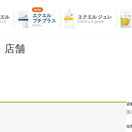
エクエル
クエル
エクエル ジュレ
プチプラス
LLE
EQUELLE gelée
Petit+
・店舗
店
医
住