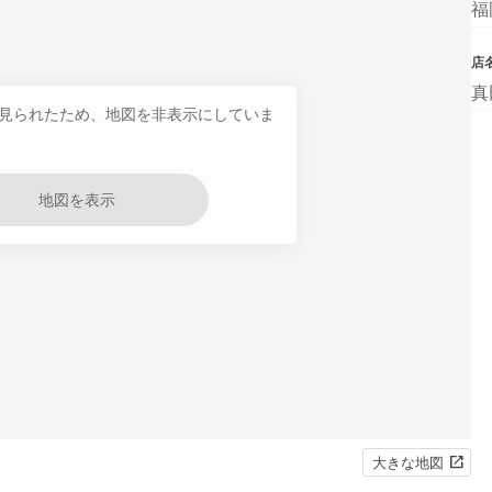
福
店
真
見られたため、地図を非表示にしていま
地図を表示
大きな地図