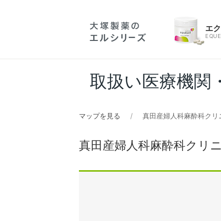
エ
EQUE
取扱い医療機関
マップを見る
真田産婦人科麻酔科クリ
真田産婦人科麻酔科クリ