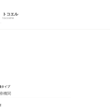
トコエル
tocoelle
舗タイプ
療機関
所