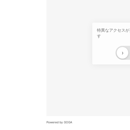
特異なアクセスが
す
›
Powered by GOGA