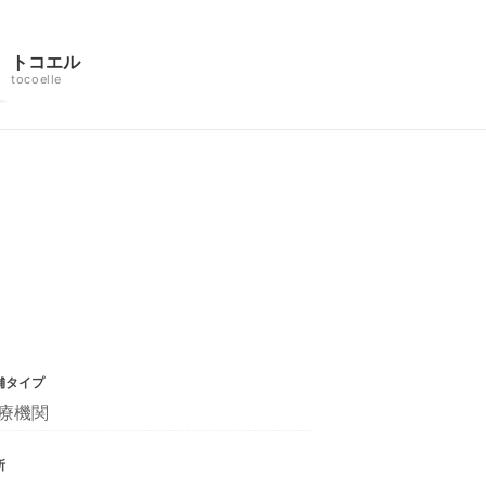
トコエル
tocoelle
舗タイプ
療機関
所