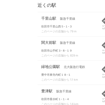
近くの駅
千里山駅
阪急千里線
吹田市千里山西５-１-３
ル
を
このページの店舗から 79 m
関大前駅
阪急千里線
吹田市山手町３-８-１９
ル
を
このページの店舗から 829 m
緑地公園駅
北大阪急行電鉄
豊中市東寺内町１８-１
ル
を
このページの店舗から 1.1 km
豊津駅
阪急千里線
吹田市垂水町１-１-４
ル
を
このページの店舗から 1.6 km