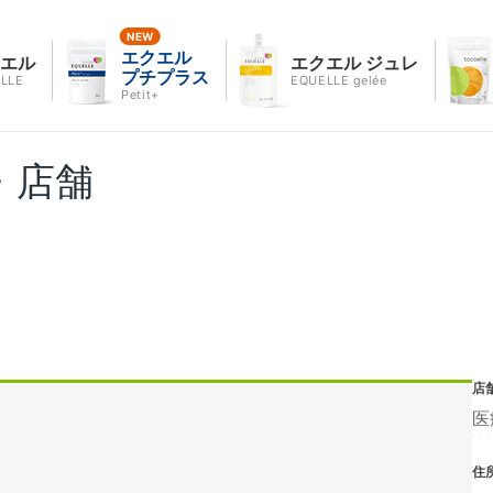
エクエル
クエル
エクエル ジュレ
プチプラス
LLE
EQUELLE gelée
Petit+
・店舗
店
医
住