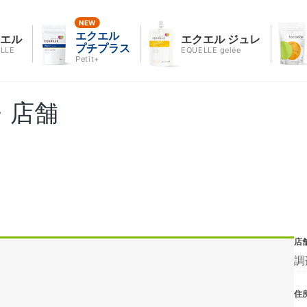
エクエル
クエル
エクエル ジュレ
プチプラス
LLE
EQUELLE gelée
Petit+
・店舗
店
調
住