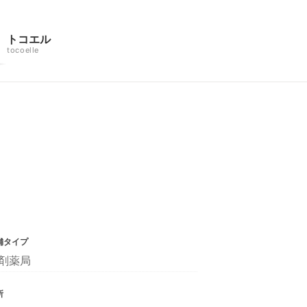
トコエル
tocoelle
舗タイプ
剤薬局
所