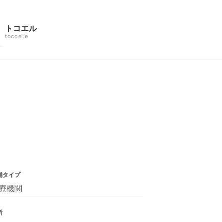
トコエル
tocoelle
舗タイプ
療機関
所