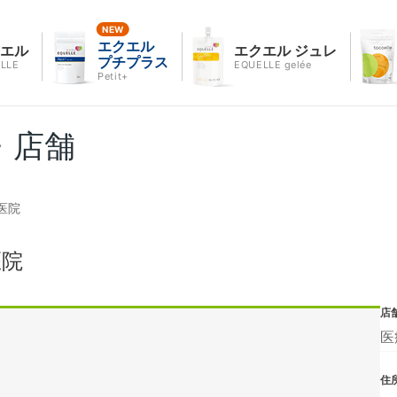
エクエル
クエル
エクエル ジュレ
プチプラス
LLE
EQUELLE gelée
Petit+
・店舗
医院
医院
店
医
住