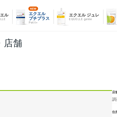
エクエル
クエル
エクエル ジュレ
プチプラス
LLE
EQUELLE gelée
Petit+
・店舗
店
調
住