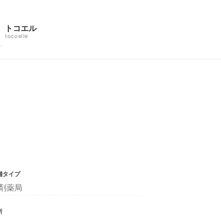
トコエル
tocoelle
舗タイプ
剤薬局
所