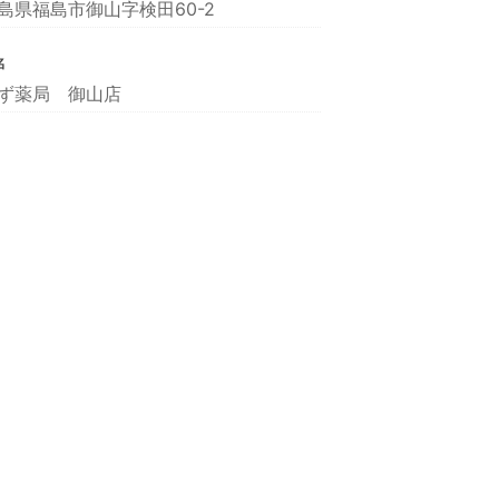
島県福島市御山字検田60-2
名
ず薬局 御山店