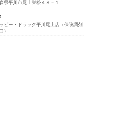
森県平川市尾上栄松４８－１
名
ッピー・ドラッグ平川尾上店（保険調剤
口）