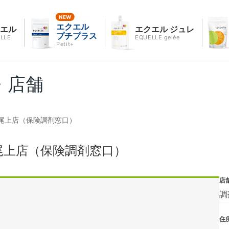
エクエル
クエル
エクエル ジュレ
プチプラス
LLE
EQUELLE gelée
Petit+
・店舗
尾上店（保険調剤窓口）
尾上店（保険調剤窓口）
店
調
住