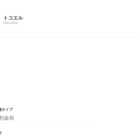
トコエル
tocoelle
舗タイプ
剤薬局
所