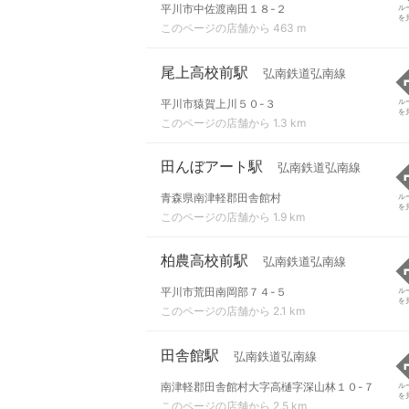
平川市中佐渡南田１８-２
ル
を
このページの店舗から 463 m
尾上高校前駅
弘南鉄道弘南線
平川市猿賀上川５０-３
ル
を
このページの店舗から 1.3 km
田んぼアート駅
弘南鉄道弘南線
青森県南津軽郡田舎館村
ル
を
このページの店舗から 1.9 km
柏農高校前駅
弘南鉄道弘南線
平川市荒田南岡部７４-５
ル
を
このページの店舗から 2.1 km
田舎館駅
弘南鉄道弘南線
南津軽郡田舎館村大字高樋字深山林１０-７
ル
を
このページの店舗から 2.5 km