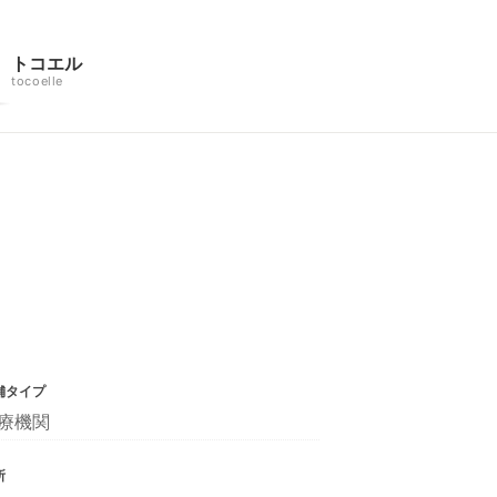
トコエル
tocoelle
舗タイプ
療機関
所