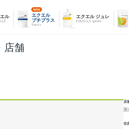
エクエル
クエル
エクエル ジュレ
プチプラス
LLE
EQUELLE gelée
Petit+
・店舗
店
医
住