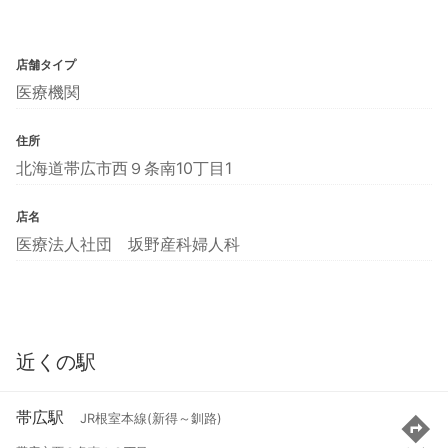
店舗タイプ
医療機関
住所
北海道帯広市西９条南10丁目1
店名
医療法人社団 坂野産科婦人科
近くの駅
帯広駅
JR根室本線(新得～釧路)