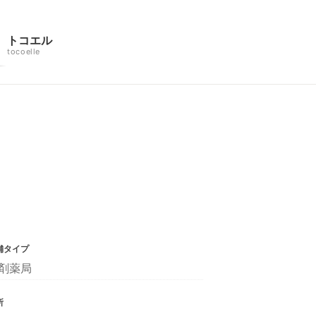
トコエル
tocoelle
舗タイプ
剤薬局
所