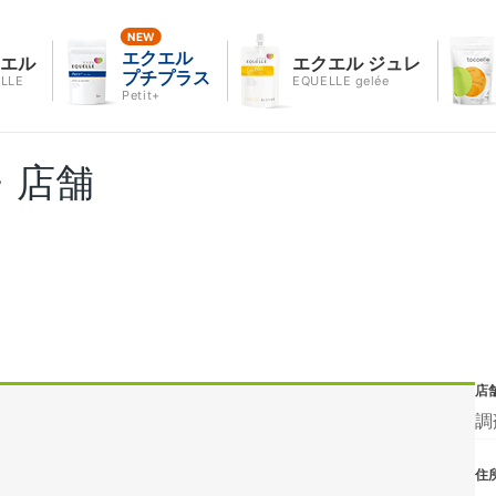
エクエル
クエル
エクエル ジュレ
プチプラス
LLE
EQUELLE gelée
Petit+
・店舗
店
調
住