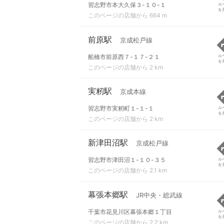
習志野市本大久保３-１０-１
ル
を
このページの店舗から 664 m
前原駅
京成松戸線
船橋市前原西７-１７-２１
ル
を
このページの店舗から 2 km
実籾駅
京成本線
習志野市実籾町１-１-１
ル
を
このページの店舗から 2 km
新津田沼駅
京成松戸線
習志野市津田沼１-１０-３５
ル
を
このページの店舗から 2.1 km
幕張本郷駅
JR中央・総武線
千葉市花見川区幕張本郷１丁目
ル
を
このページの店舗から 2.2 km