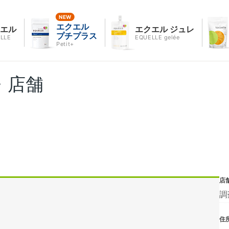
エクエル
クエル
エクエル ジュレ
プチプラス
LLE
EQUELLE gelée
Petit+
・店舗
店
調
住