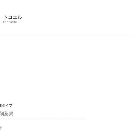
トコエル
tocoelle
舗タイプ
剤薬局
所