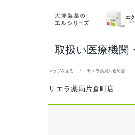
エ
EQUE
取扱い医療機関
マップを見る
サエラ薬局片倉町店
サエラ薬局片倉町店