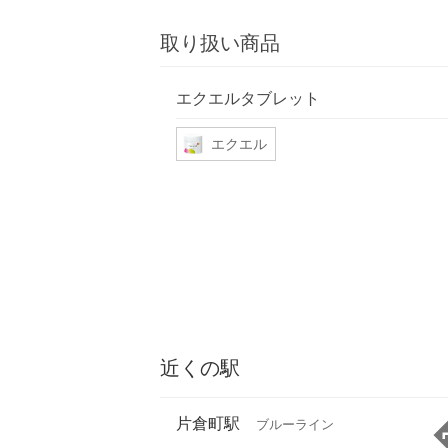
取り扱い商品
エクエルタブレット
エクエル
近くの駅
片倉町駅
ブルーライン