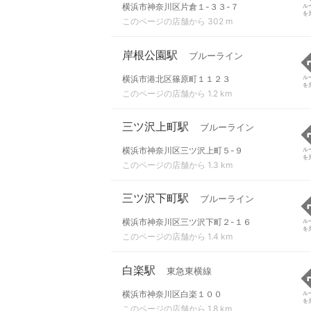
横浜市神奈川区片倉１-３３-７
ル
を
このページの店舗から 302 m
岸根公園駅
ブルーライン
横浜市港北区篠原町１１２３
ル
を
このページの店舗から 1.2 km
三ツ沢上町駅
ブルーライン
横浜市神奈川区三ツ沢上町５-９
ル
を
このページの店舗から 1.3 km
三ツ沢下町駅
ブルーライン
横浜市神奈川区三ツ沢下町２-１６
ル
を
このページの店舗から 1.4 km
白楽駅
東急東横線
横浜市神奈川区白楽１００
ル
を
このページの店舗から 1.8 km