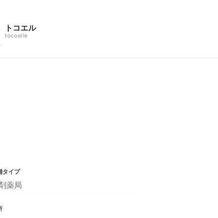
トコエル
tocoelle
舗タイプ
剤薬局
所