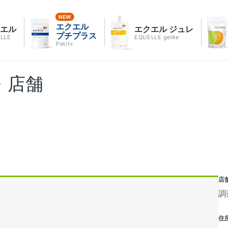
エクエル
クエル
エクエル ジュレ
プチプラス
LLE
EQUELLE gelée
Petit+
・店舗
店
調
住