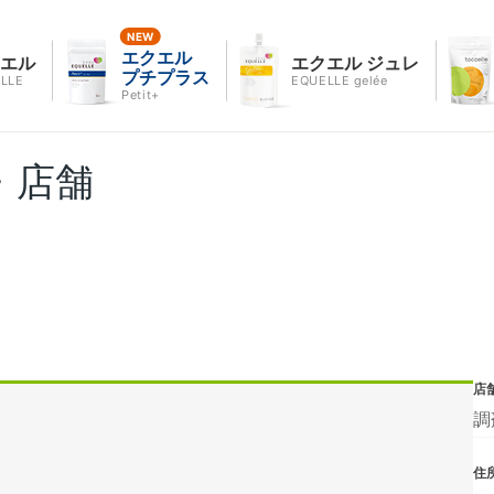
エクエル
クエル
エクエル ジュレ
プチプラス
LLE
EQUELLE gelée
Petit+
・店舗
店
調
住