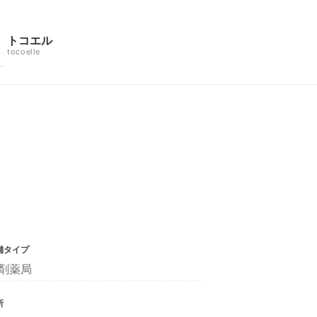
トコエル
tocoelle
舗タイプ
剤薬局
所