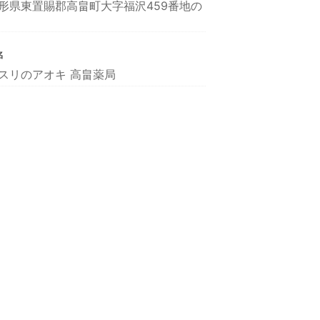
形県東置賜郡高畠町大字福沢459番地の
名
スリのアオキ 高畠薬局