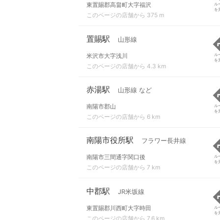
東置賜郡高畠町大字福沢
ル
を
このページの店舗から 375 m
置賜駅
山形線
米沢市大字浅川
ル
を
このページの店舗から 4.3 km
赤湯駅
山形線 など
南陽市郡山
ル
を
このページの店舗から 6 km
南陽市役所駅
フラワー長井線
南陽市三間通字関口後
ル
を
このページの店舗から 7 km
中郡駅
JR米坂線
東置賜郡川西町大字時田
ル
を
このページの店舗から 7.6 km