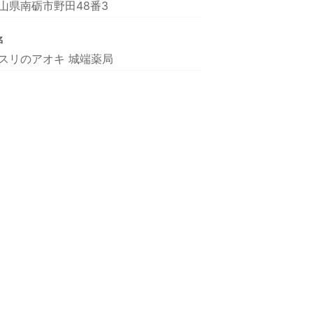
山県南砺市野田48番3
名
スリのアオキ 城端薬局