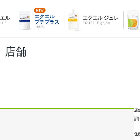
エクエル
クエル
エクエル ジュレ
プチプラス
LLE
EQUELLE gelée
Petit+
・店舗
店
調
住