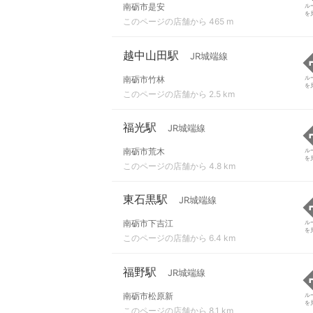
南砺市是安
ル
を
このページの店舗から 465 m
越中山田駅
JR城端線
南砺市竹林
ル
を
このページの店舗から 2.5 km
福光駅
JR城端線
南砺市荒木
ル
を
このページの店舗から 4.8 km
東石黒駅
JR城端線
南砺市下吉江
ル
を
このページの店舗から 6.4 km
福野駅
JR城端線
南砺市松原新
ル
を
このページの店舗から 8.1 km