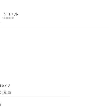
トコエル
tocoelle
舗タイプ
剤薬局
所