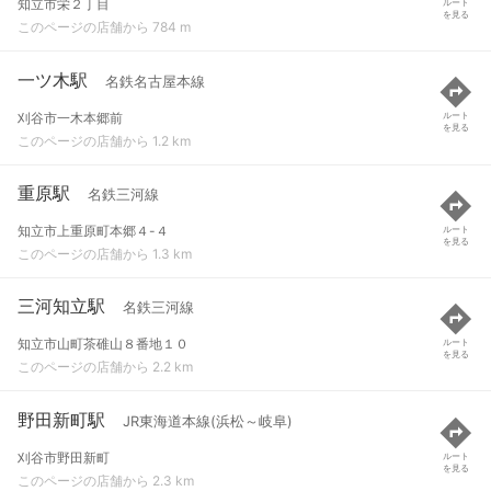
知立市栄２丁目
ルート
を見る
このページの店舗から 784 m
一ツ木駅
名鉄名古屋本線
刈谷市一木本郷前
ルート
を見る
このページの店舗から 1.2 km
重原駅
名鉄三河線
知立市上重原町本郷４-４
ルート
を見る
このページの店舗から 1.3 km
三河知立駅
名鉄三河線
知立市山町茶碓山８番地１０
ルート
を見る
このページの店舗から 2.2 km
野田新町駅
JR東海道本線(浜松～岐阜)
刈谷市野田新町
ルート
を見る
このページの店舗から 2.3 km