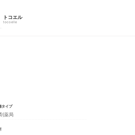
トコエル
tocoelle
舗タイプ
剤薬局
所