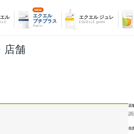
エクエル
クエル
エクエル ジュレ
プチプラス
LLE
EQUELLE gelée
Petit+
・店舗
店
調
住