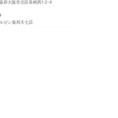
阪府大阪市北区長柄西1-2-4
名
ルゼン薬局天七店