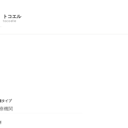
トコエル
tocoelle
舗タイプ
療機関
所