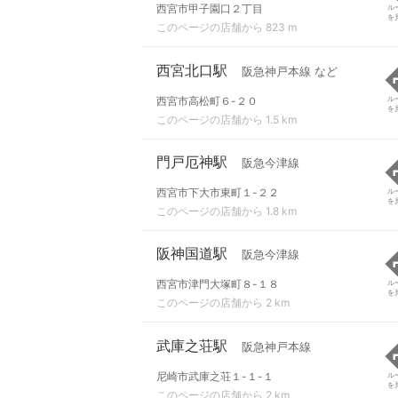
西宮市甲子園口２丁目
ル
を
このページの店舗から 823 m
西宮北口駅
阪急神戸本線 など
西宮市高松町６-２０
ル
を
このページの店舗から 1.5 km
門戸厄神駅
阪急今津線
西宮市下大市東町１-２２
ル
を
このページの店舗から 1.8 km
阪神国道駅
阪急今津線
西宮市津門大塚町８-１８
ル
を
このページの店舗から 2 km
武庫之荘駅
阪急神戸本線
尼崎市武庫之荘１-１-１
ル
を
このページの店舗から 2 km