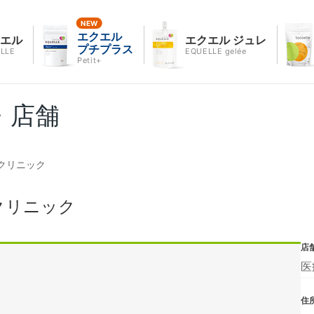
エクエル
クエル
エクエル ジュレ
プチプラス
LLE
EQUELLE gelée
Petit+
・店舗
クリニック
クリニック
店
医
住