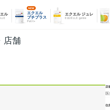
エクエル
クエル
エクエル ジュレ
プチプラス
LLE
EQUELLE gelée
Petit+
・店舗
店
医
住