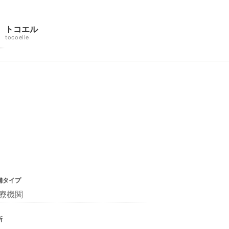
トコエル
tocoelle
舗タイプ
療機関
所