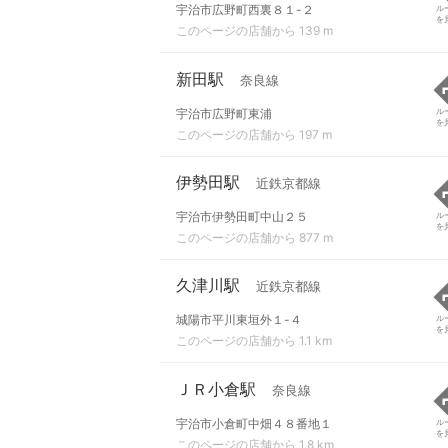
宇治市広野町西裏８１-２
ル
を
このページの店舗から 139 m
新田駅
奈良線
宇治市広野町東浦
ル
を
このページの店舗から 197 m
伊勢田駅
近鉄京都線
宇治市伊勢田町中山２５
ル
を
このページの店舗から 877 m
久津川駅
近鉄京都線
城陽市平川東垣外１-４
ル
を
このページの店舗から 1.1 km
ＪＲ小倉駅
奈良線
宇治市小倉町中畑４８番地１
ル
を
このページの店舗から 1.8 km