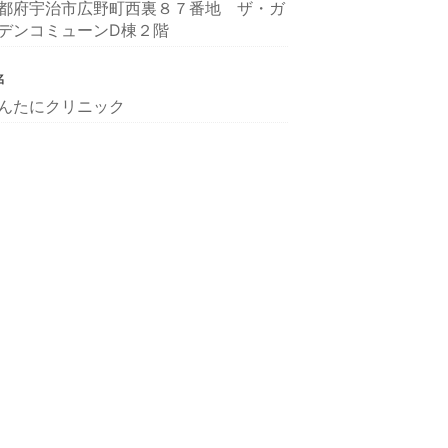
都府宇治市広野町西裏８７番地 ザ・ガ
デンコミューンD棟２階
名
んたにクリニック