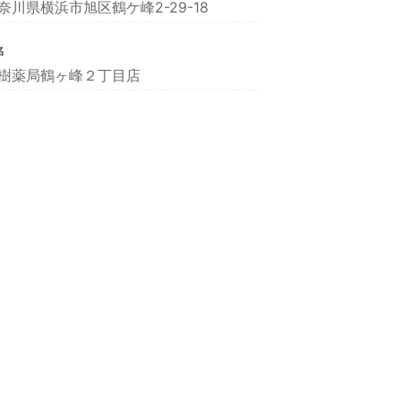
奈川県横浜市旭区鶴ケ峰2-29-18
名
樹薬局鶴ヶ峰２丁目店