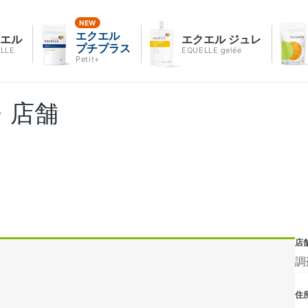
エクエル
クエル
エクエル ジュレ
プチプラス
LLE
EQUELLE gelée
Petit+
・店舗
店
調
住