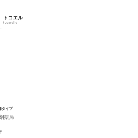
トコエル
tocoelle
舗タイプ
剤薬局
所