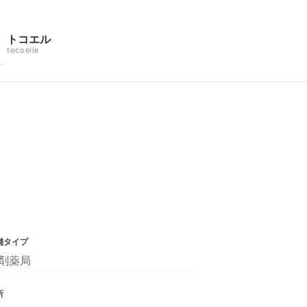
トコエル
tocoelle
舗タイプ
剤薬局
所