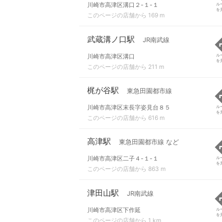
川崎市高津区溝口２-１-１
ル
を
このページの店舗から 169 m
武蔵溝ノ口駅
JR南武線
川崎市高津区溝口
ル
を
このページの店舗から 211 m
梶が谷駅
東急田園都市線
川崎市高津区末長字姿見台８５
ル
を
このページの店舗から 616 m
高津駅
東急田園都市線 など
川崎市高津区二子４-１-１
ル
を
このページの店舗から 863 m
津田山駅
JR南武線
川崎市高津区下作延
ル
を
このページの店舗から 1 km