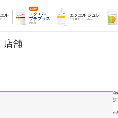
エクエル
クエル
エクエル ジュレ
プチプラス
LLE
EQUELLE gelée
Petit+
・店舗
店
調
住