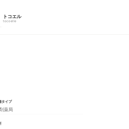
トコエル
tocoelle
舗タイプ
剤薬局
所