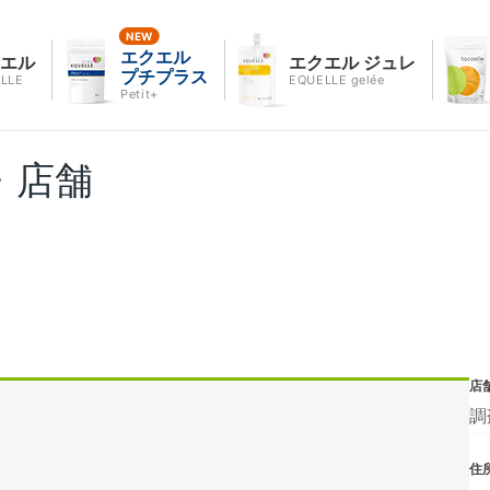
エクエル
クエル
エクエル ジュレ
プチプラス
LLE
EQUELLE gelée
Petit+
・店舗
店
調
住